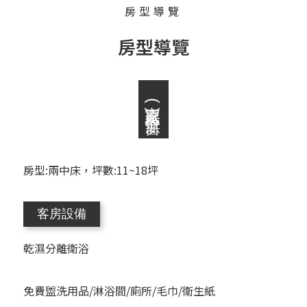
房型導覽
房型導覽
家庭房(無窗)
房型:兩中床，坪數:11~18坪
客房設備
乾濕分離衛浴
免費盥洗用品/淋浴間/廁所/毛巾/衛生紙