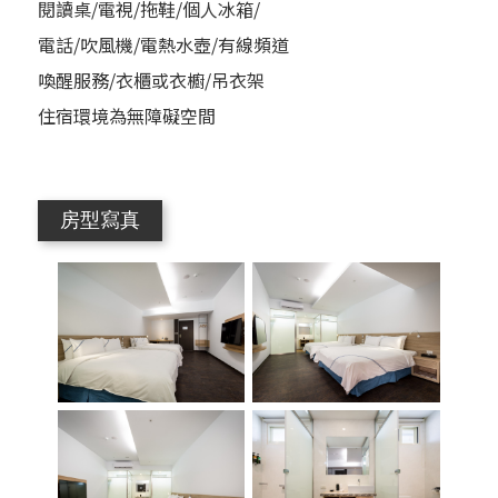
閱讀桌/電視/拖鞋/個人冰箱/
電話/吹風機/電熱水壺/有線頻道
喚醒服務/衣櫃或衣櫥/吊衣架
住宿環境為無障礙空間
房型寫真