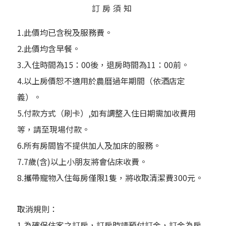
訂房須知
1.此價均已含稅及服務費。
2.此價均含早餐。
3.入住時間為15：00後，退房時間為11：00前。
4.以上房價恕不適用於農曆過年期間（依酒店定
義）。
5.付款方式（刷卡）,如有調整入住日期需加收費用
等，請至現場付款。
6.所有房間皆不提供加人及加床的服務。
7.7歲(含)以上小朋友將會佔床收費。
8.攜帶寵物入住每房僅限1隻，將收取清潔費300元。
取消規則：
1.為確保住客之訂房，訂房時請預付訂金，訂金為房